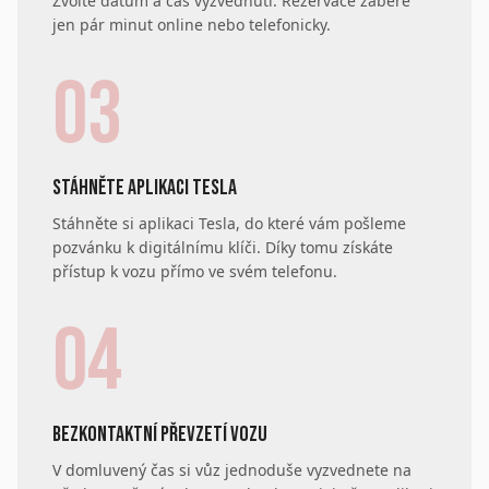
Zvolte datum a čas vyzvednutí. Rezervace zabere
jen pár minut online nebo telefonicky.
03
STÁHNĚTE APLIKACI TESLA
Stáhněte si aplikaci Tesla, do které vám pošleme
pozvánku k digitálnímu klíči. Díky tomu získáte
přístup k vozu přímo ve svém telefonu.
04
BEZKONTAKTNÍ PŘEVZETÍ VOZU
V domluvený čas si vůz jednoduše vyzvednete na