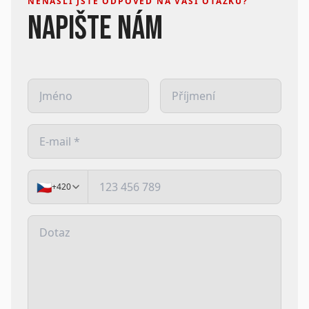
NENAŠLI JSTE ODPOVĚĎ NA VAŠI OTÁZKU?
NAPIŠTE NÁM
🇨🇿
+420